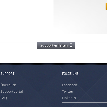
Support erhalten
SUPPORT
FOLGE UNS
Überblick
Facebook
Supportportal
Twitter
FAQ
LinkedIN