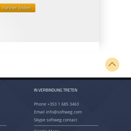
Partner finden
IN VERBINDUNG TRETEN
Phone +353 1 685 3463
Email
info@softweg.com
Skype softweg.contact